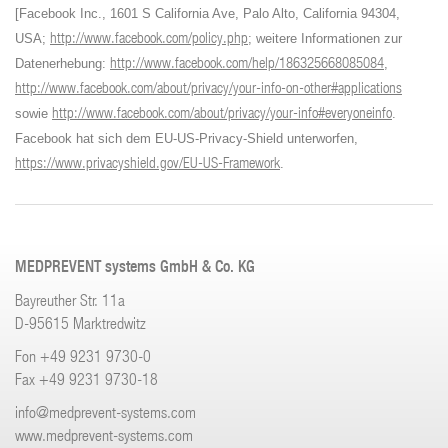
[Facebook Inc., 1601 S California Ave, Palo Alto, California 94304,
http://www.facebook.com/policy.php
USA;
; weitere Informationen zur
http://www.facebook.com/help/186325668085084
Datenerhebung:
,
http://www.facebook.com/about/privacy/your-info-on-other#applications
http://www.facebook.com/about/privacy/your-info#everyoneinfo
sowie
.
Facebook hat sich dem EU-US-Privacy-Shield unterworfen,
https://www.privacyshield.gov/EU-US-Framework
.
MEDPREVENT systems GmbH & Co. KG
Bayreuther Str. 11a
D-95615 Marktredwitz
Fon +49 9231 9730-0
Fax +49 9231 9730-18
info
@medprevent-systems.com
www.medprevent-systems.com