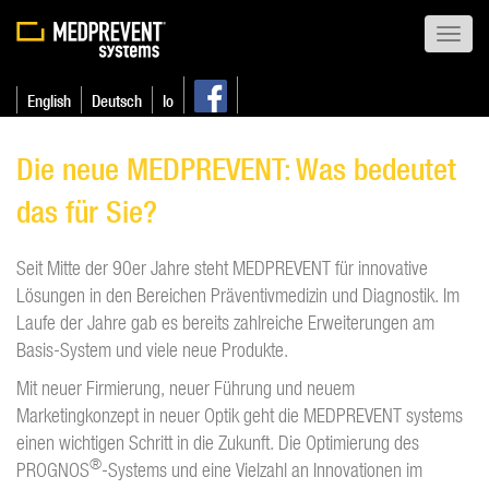
Toggl
navig
English
Deutsch
lo
Die neue MEDPREVENT: Was bedeutet
das für Sie?
Seit Mitte der 90er Jahre steht MEDPREVENT für innovative
Lösungen in den Bereichen Präventivmedizin und Diagnostik. Im
Laufe der Jahre gab es bereits zahlreiche Erweiterungen am
Basis-System und viele neue Produkte.
Mit neuer Firmierung, neuer Führung und neuem
Marketingkonzept in neuer Optik geht die MEDPREVENT systems
einen wichtigen Schritt in die Zukunft. Die Optimierung des
®
PROGNOS
-Systems und eine Vielzahl an Innovationen im